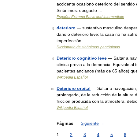
accidente ocasionó deterioro del sentido 
Sinónimos: desgaste …
Español Extremo Basic and Intermediate
deterioro
— sustantivo masculino desperf
8
daño o deterioro leve: la casa no ha sufr
imperfección …
Diccionario de sinónimos y antónimos
Deterioro cognitivo leve
— Saltar a nave
9
clínica previa a la demencia. Equivale al
pacientes ancianos (más de 65 años) qu
Wikipedia Español
Deterioro orbital
— Saltar a navegación, 
10
prolongado, de la reducción de la altura 
fricción producida con la atmósfera, deb
Wikipedia Español
Páginas
Siguiente
→
1
2
3
4
5
6