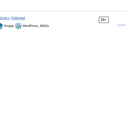
técnico
,
Publicidad
18+
Drupal,
WordPress, MODx.