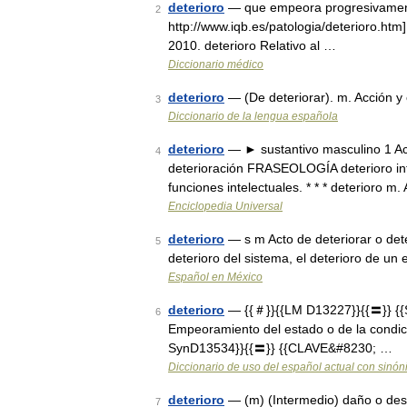
deterioro
— que empeora progresivament
2
http://www.iqb.es/patologia/deterioro.htm
2010. deterioro Relativo al …
Diccionario médico
deterioro
— (De deteriorar). m. Acción y 
3
Diccionario de la lengua española
deterioro
— ► sustantivo masculino 1 Acc
4
deterioración FRASEOLOGÍA deterioro inte
funciones intelectuales. * * * deterioro 
Enciclopedia Universal
deterioro
— s m Acto de deteriorar o dete
5
deterioro del sistema, el deterioro de un
Español en México
deterioro
— {{＃}}{{LM D13227}}{{〓}} {{S
6
Empeoramiento del estado o de la condició
SynD13534}}{{〓}} {{CLAVE&#8230; …
Diccionario de uso del español actual con sinó
deterioro
— (m) (Intermedio) daño o des
7