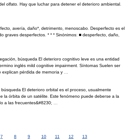
del olfato. Hay que luchar para detener el deterioro ambiental.
ecto, avería, daño*, detrimento, menoscabo. Desperfecto es el
ido graves desperfectos. * * * Sinónimos: ■ desperfecto, daño,
gación, búsqueda El deterioro cognitivo leve es una entidad
 termino inglés mild cognitive impairment. Síntomas Suelen ser
e explican pérdida de memoria y …
búsqueda El deterioro orbital es el proceso, usualmente
de la órbita de un satélite. Este fenómeno puede deberse a la
ido a las frecuentes&#8230; …
7
8
9
10
11
12
13